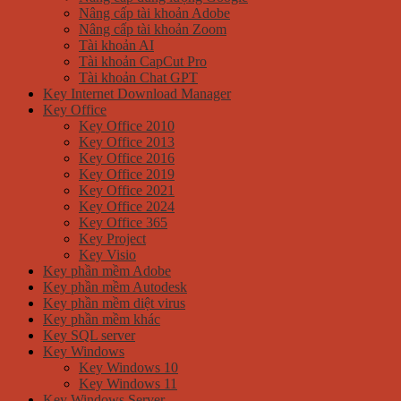
Nâng cấp tài khoản Adobe
Nâng cấp tài khoản Zoom
Tài khoản AI
Tài khoản CapCut Pro
Tài khoản Chat GPT
Key Internet Download Manager
Key Office
Key Office 2010
Key Office 2013
Key Office 2016
Key Office 2019
Key Office 2021
Key Office 2024
Key Office 365
Key Project
Key Visio
Key phần mềm Adobe
Key phần mềm Autodesk
Key phần mềm diệt virus
Key phần mềm khác
Key SQL server
Key Windows
Key Windows 10
Key Windows 11
Key Windows Server