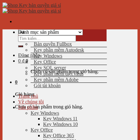
Skip
to
content
Danh mục sản phẩm
Tìm
kiếm:
Bản quyền Fullbox
Key phần mềm Autodesk
Đăng nhập
Key Windows
0
₫
0
Key Office
Key SQL server
Chưa có sản phẩm trong giỏ hàng.
Key phần mềm diệt virus
Key phần mềm Adobe
0
Gói tài khoản
Giỏ hàng
Trang chủ
Về chúng tôi
Chưa có sản phẩm trong giỏ hàng.
Sản phẩm
Key Windows
Key Windows 11
Key Windows 10
Key Office
Key Office 365