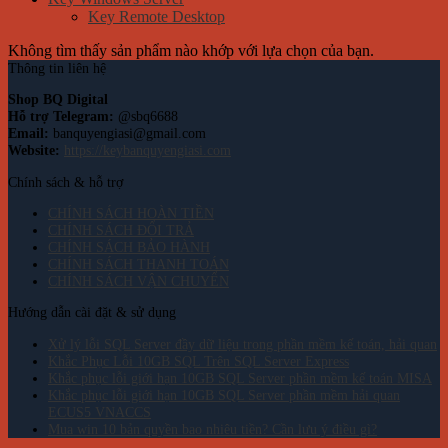
Key Remote Desktop
Không tìm thấy sản phẩm nào khớp với lựa chọn của bạn.
Thông tin liên hệ
Shop BQ Digital
Hỗ trợ Telegram:
@sbq6688
Email:
banquyengiasi@gmail.com
Website:
https://keybanquyengiasi.com
Chính sách & hỗ trợ
CHÍNH SÁCH HOÀN TIỀN
CHÍNH SÁCH ĐỔI TRẢ
CHÍNH SÁCH BẢO HÀNH
CHÍNH SÁCH THANH TOÁN
CHÍNH SÁCH VẬN CHUYỂN
Hướng dẫn cài đặt & sử dụng
Xử lý lỗi SQL Server đầy dữ liệu trong phần mềm kế toán, hải quan
Khắc Phục Lỗi 10GB SQL Trên SQL Server Express
Khắc phục lỗi giới hạn 10GB SQL Server phần mềm kế toán MISA
Khắc phục lỗi giới hạn 10GB SQL Server phần mềm hải quan
ECUS5 VNACCS
Mua win 10 bản quyền bao nhiêu tiền? Cần lưu ý điều gì?