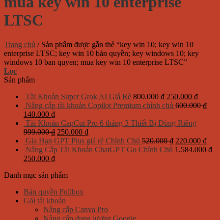
mua key win 10 enterprise
LTSC
Trang chủ
/
Sản phẩm được gắn thẻ “key win 10; key win 10
enterprise LTSC; key win 10 bản quyền; key windows 10; key
windows 10 ban quyen; mua key win 10 enterprise LTSC”
Lọc
Sản phẩm
Giá
Giá
Tài Khoản Super Grok AI Giá Rẻ
800.000
₫
250.000
₫
gốc
hiện
Nâng cấp tài khoản Copilot Premium chính chủ
600.000
₫
Giá
Giá
là:
tại
140.000
₫
gốc
hiện
800.000 ₫.
là:
Tài Khoản CapCut Pro 6 tháng 3 Thiết Bị Dùng Riêng
là:
tại
Giá
Giá
250.00
999.000
₫
250.000
₫
600.000 ₫.
là:
gốc
hiện
Giá
Giá
Gia Hạn GPT Plus giá rẻ Chính Chủ
520.000
₫
220.000
₫
140.000 ₫.
là:
tại
gốc
hiện
Nâng Cấp Tài Khoản ChatGPT Go Chính Chủ
1.584.000
₫
Giá
Giá
999.000 ₫.
là:
là:
tại
250.000
₫
gốc
hiện
250.000 ₫.
520.000 ₫.
là:
Danh mục sản phẩm
là:
tại
220.
1.584.000 ₫.
là:
Bản quyền Fullbox
250.000 ₫.
Gói tài khoản
Nâng cấp Canva Pro
Nâng cấp dung lượng Google