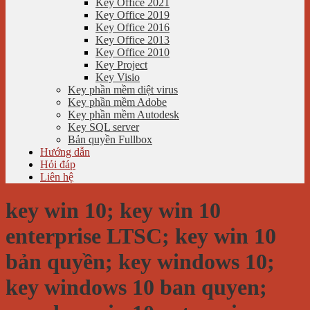
Key Office 2021
Key Office 2019
Key Office 2016
Key Office 2013
Key Office 2010
Key Project
Key Visio
Key phần mềm diệt virus
Key phần mềm Adobe
Key phần mềm Autodesk
Key SQL server
Bản quyền Fullbox
Hướng dẫn
Hỏi đáp
Liên hệ
key win 10; key win 10
enterprise LTSC; key win 10
bản quyền; key windows 10;
key windows 10 ban quyen;