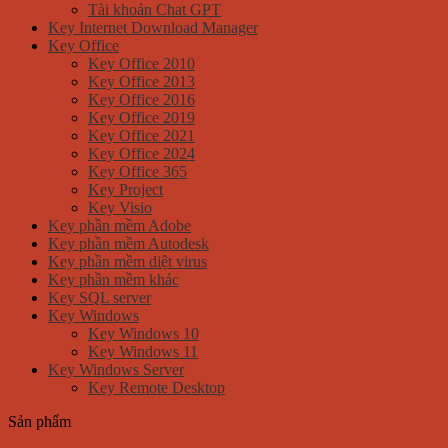
Tài khoản Chat GPT
Key Internet Download Manager
Key Office
Key Office 2010
Key Office 2013
Key Office 2016
Key Office 2019
Key Office 2021
Key Office 2024
Key Office 365
Key Project
Key Visio
Key phần mềm Adobe
Key phần mềm Autodesk
Key phần mềm diệt virus
Key phần mềm khác
Key SQL server
Key Windows
Key Windows 10
Key Windows 11
Key Windows Server
Key Remote Desktop
Sản phẩm