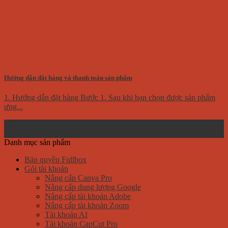
Hướng dẫn đặt hàng và thanh toán sản phẩm
1. Hướng dẫn đặt hàng Bước 1. Sau khi bạn chọn được sản phẩm
ưng...
18
Th4
Danh mục sản phẩm
Bản quyền Fullbox
Gói tài khoản
Nâng cấp Canva Pro
Nâng cấp dung lượng Google
Nâng cấp tài khoản Adobe
Nâng cấp tài khoản Zoom
Tài khoản AI
Tài khoản CapCut Pro