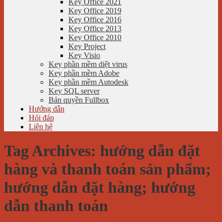
Key Office 2021
Key Office 2019
Key Office 2016
Key Office 2013
Key Office 2010
Key Project
Key Visio
Key phần mềm diệt virus
Key phần mềm Adobe
Key phần mềm Autodesk
Key SQL server
Bản quyền Fullbox
Hướng dẫn
Hỏi đáp
Liên hệ
Tag Archives:
hướng dẫn đặt
hàng và thanh toán sản phẩm;
hướng dẫn đặt hàng; hướng
dẫn thanh toán