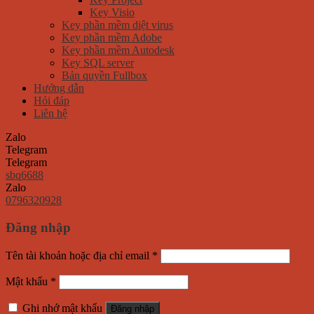
Key Visio
Key phần mềm diệt virus
Key phần mềm Adobe
Key phần mềm Autodesk
Key SQL server
Bản quyền Fullbox
Hướng dẫn
Hỏi đáp
Liên hệ
Zalo
Telegram
Telegram
sbq6688
Zalo
0796320928
Đăng nhập
Tên tài khoản hoặc địa chỉ email
*
Mật khẩu
*
Ghi nhớ mật khẩu
Đăng nhập