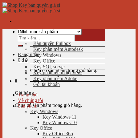
Skip
to
content
Danh mục sản phẩm
Tìm
kiếm:
Bản quyền Fullbox
Key phần mềm Autodesk
Đăng nhập
Key Windows
0
₫
0
Key Office
Key SQL server
Chưa có sản phẩm trong giỏ hàng.
Key phần mềm diệt virus
Key phần mềm Adobe
0
Gói tài khoản
Giỏ hàng
Trang chủ
Về chúng tôi
Chưa có sản phẩm trong giỏ hàng.
Sản phẩm
Key Windows
Key Windows 11
Key Windows 10
Key Office
Key Office 365