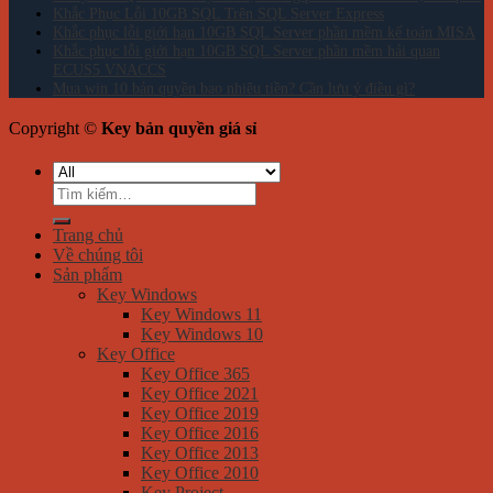
Khắc Phục Lỗi 10GB SQL Trên SQL Server Express
Khắc phục lỗi giới hạn 10GB SQL Server phần mềm kế toán MISA
Khắc phục lỗi giới hạn 10GB SQL Server phần mềm hải quan
ECUS5 VNACCS
Mua win 10 bản quyền bao nhiêu tiền? Cần lưu ý điều gì?
Copyright ©
Key bản quyền giá sỉ
Tìm
kiếm:
Trang chủ
Về chúng tôi
Sản phẩm
Key Windows
Key Windows 11
Key Windows 10
Key Office
Key Office 365
Key Office 2021
Key Office 2019
Key Office 2016
Key Office 2013
Key Office 2010
Key Project