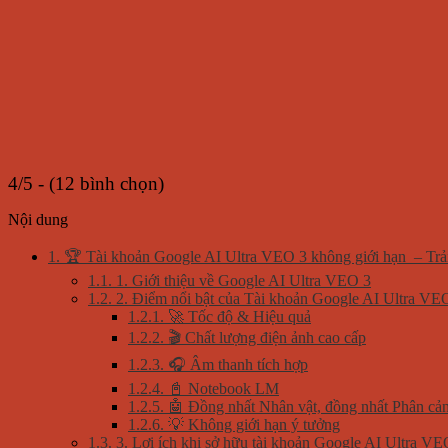
4/5 - (12 bình chọn)
Nội dung
1.
🏆 Tài khoản Google AI Ultra VEO 3 không giới hạn – Trải
1.1.
1. Giới thiệu về Google AI Ultra VEO 3
1.2.
2. Điểm nổi bật của Tài khoản Google AI Ultra VEO
1.2.1.
🚀 Tốc độ & Hiệu quả
1.2.2.
🎬 Chất lượng điện ảnh cao cấp
1.2.3.
🎧 Âm thanh tích hợp
1.2.4.
📓 Notebook LM
1.2.5.
🤖 Đồng nhất Nhân vật, đồng nhất Phân cản
1.2.6.
💡 Không giới hạn ý tưởng
1.3.
3. Lợi ích khi sở hữu tài khoản Google AI Ultra VE