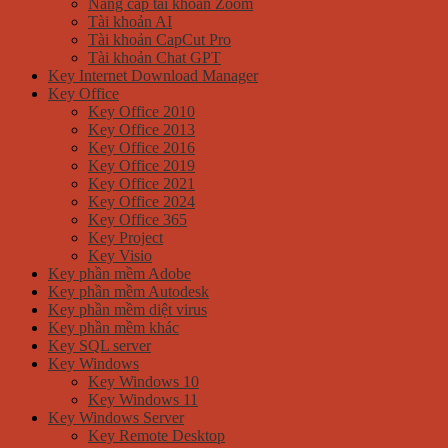
Nâng cấp tài khoản Zoom
Tài khoản AI
Tài khoản CapCut Pro
Tài khoản Chat GPT
Key Internet Download Manager
Key Office
Key Office 2010
Key Office 2013
Key Office 2016
Key Office 2019
Key Office 2021
Key Office 2024
Key Office 365
Key Project
Key Visio
Key phần mềm Adobe
Key phần mềm Autodesk
Key phần mềm diệt virus
Key phần mềm khác
Key SQL server
Key Windows
Key Windows 10
Key Windows 11
Key Windows Server
Key Remote Desktop