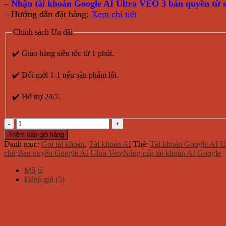
–
Nhận tài khoản Google AI Ultra VEO 3 bản quyền từ s
– Hướng dẫn đặt hàng:
Xem chi tiết
Chính sách Ưu đãi
✔️ Giao hàng siêu tốc từ 1 phút.
✔️ Đổi mới 1-1 nếu sản phẩm lỗi.
✔️ Hỗ trợ 24/7.
Tài
khoản
Thêm vào giỏ hàng
Google
Danh mục:
Gói tài khoản
,
Tài khoản AI
Thẻ:
Tài khoản Google AI U
AI
chủ;Bản quyền Google AI Ultra Veo;Nâng cấp tài khoản AI Google
Ultra
VEO
Mô tả
3
Đánh giá (5)
có
25k
credits
số
lượng