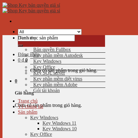
Skip
to
content
Tìm
Danh mục sản phẩm
kiếm:
Bản quyền Fullbox
Đăng nhập
Key phần mềm Autodesk
0
₫
0
Key Windows
Key Office
Chưa có sản phẩm trong giỏ hàng.
Key SQL server
Key phần mềm diệt virus
0
Key phần mềm Adobe
Gói tài khoản
Giỏ hàng
Trang chủ
Chưa có sản phẩm trong giỏ hàng.
Về chúng tôi
Sản phẩm
Key Windows
Key Windows 11
Key Windows 10
Key Office