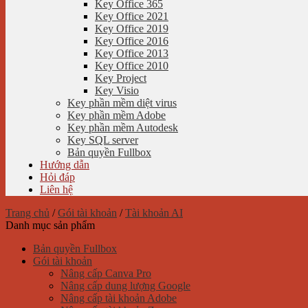
Key Office 365
Key Office 2021
Key Office 2019
Key Office 2016
Key Office 2013
Key Office 2010
Key Project
Key Visio
Key phần mềm diệt virus
Key phần mềm Adobe
Key phần mềm Autodesk
Key SQL server
Bản quyền Fullbox
Hướng dẫn
Hỏi đáp
Liên hệ
Trang chủ
/
Gói tài khoản
/
Tài khoản AI
Danh mục sản phẩm
Bản quyền Fullbox
Gói tài khoản
Nâng cấp Canva Pro
Nâng cấp dung lượng Google
Nâng cấp tài khoản Adobe