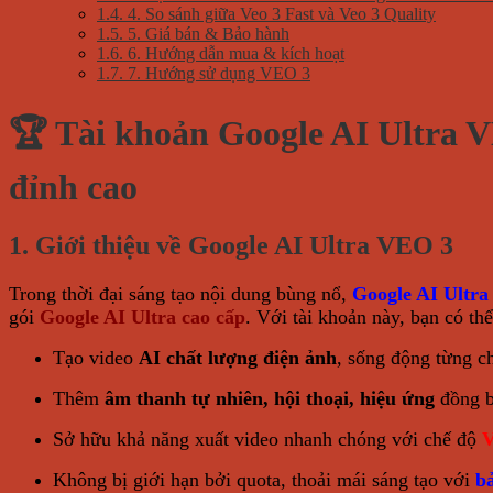
1.4.
4. So sánh giữa Veo 3 Fast và Veo 3 Quality
1.5.
5. Giá bán & Bảo hành
1.6.
6. Hướng dẫn mua & kích hoạt
1.7.
7. Hướng sử dụng VEO 3
🏆 Tài khoản Google AI Ultra V
đỉnh cao
1. Giới thiệu về Google AI Ultra VEO 3
Trong thời đại sáng tạo nội dung bùng nổ,
Google AI Ultr
gói
Google AI Ultra cao cấp
. Với tài khoản này, bạn có thể
Tạo video
AI chất lượng điện ảnh
, sống động từng chi
Thêm
âm thanh tự nhiên, hội thoại, hiệu ứng
đồng b
Sở hữu khả năng xuất video nhanh chóng với chế độ
V
Không bị giới hạn bởi quota, thoải mái sáng tạo với
b