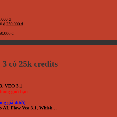
Giá
0.000
₫
Giá
hiện
Giá
00
₫
250.000
₫
gốc
tại
hiện
0 ₫.
.000 ₫.
iá
là:
là:
Giá
tại
50.000
₫
ốc
999.000 ₫.
140.000 ₫.
hiện
là:
:
tại
250.000 ₫.
000 ₫.
.584.000 ₫.
là:
250.000 ₫.
3 có 25k credits
3, VEO 3.1
hông giới hạn
ng giá dưới)
o AI, Flow Veo 3.1, Whisk…