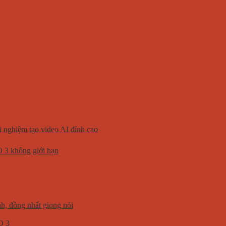
 nghiệm tạo video AI đỉnh cao
 3 không giới hạn
h, đồng nhất giọng nói
O 3