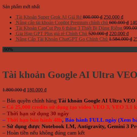
Sản phẩm mới nhất
Giá
Giá
Tài Khoản Super Grok AI Giá Rẻ
800.000
₫
250.000
₫
gốc
hiện
Giá
Nâng cấp tài khoản Copilot Premium chính chủ
600.000
₫
14
là:
tại
gốc
Tài Khoản CapCut Pro 6 tháng 3 Thiết Bị Dùng Riêng
999.0
800.000 ₫.
Giá
là:
Giá
là:
Gia Hạn GPT Plus giá rẻ Chính Chủ
520.000
₫
220.000
₫
gốc
250.00
hiện
600
G
Nâng Cấp Tài Khoản ChatGPT Go Chính Chủ
1.584.000
₫
2
là:
tại
g
-90%
520.000 ₫.
là:
là
220.
1
Tài khoản Google AI Ultra VEO 
Giá
Giá
1.800.000
₫
180.000
₫
gốc
hiện
– Bản quyền chính hãng
Tài khoản Google AI Ultra VEO 
là:
tại
1.800.000 ₫.
là:
–
Có 25,000 credits sử dụng tạo video VEO 3, VEO 3.1 k
180.000 ₫.
–
Thời hạn sử dụng 30 ngày
–
Thời hạn bảo hành 48h
, Bảo hành FULL ngày (Xem bả
– Sử dụng được Notebook LM, Antigravity, Gemini 3 Pr
– Hoàn tiền nếu không đúng cam kết