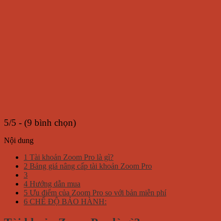
số
lượng
5/5 - (9 bình chọn)
Nội dung
1
Tài khoản Zoom Pro là gì?
2
Bảng giá nâng cấp tài khoản Zoom Pro
3
4
Hướng dẫn mua
5
Ưu điểm của Zoom Pro so với bản miễn phí
6
CHẾ ĐỘ BẢO HÀNH: