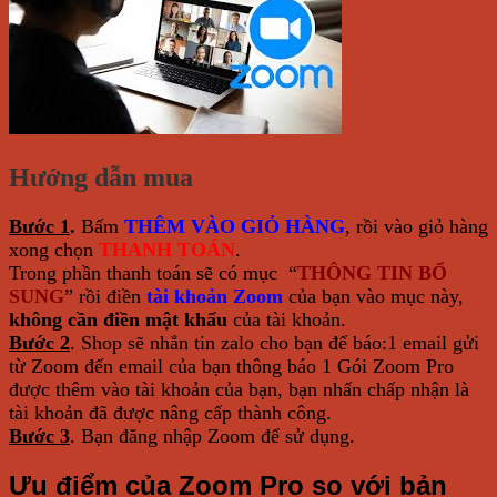
Hướng dẫn mua
Bước 1
.
Bấm
THÊM VÀO GIỎ HÀNG
, rồi vào giỏ hàng
xong chọn
THANH TOÁN
.
Trong phần thanh toán sẽ có mục “
THÔNG TIN BỔ
SUNG
” rồi điền
tài khoản Zoom
của bạn vào mục này,
không cần điền mật khẩu
của tài khoản.
Bước 2
. Shop sẽ nhắn tin zalo cho bạn để báo:1 email gửi
từ Zoom đến email của bạn thông báo 1 Gói Zoom Pro
được thêm vào tài khoản của bạn, bạn nhấn chấp nhận là
tài khoản đã được nâng cấp thành công.
Bước 3
. Bạn đăng nhập Zoom để sử dụng.
Ưu điểm của Zoom Pro so với bản