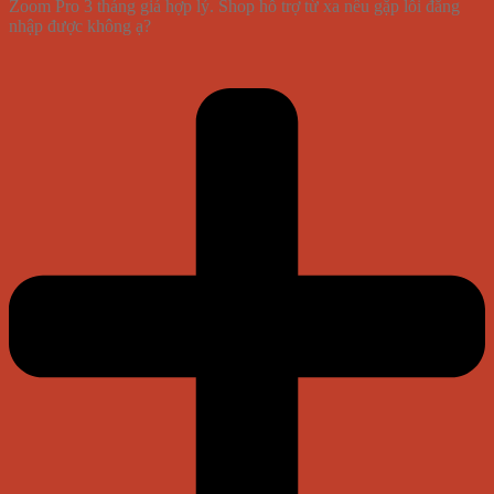
Zoom Pro 3 tháng giá hợp lý. Shop hỗ trợ từ xa nếu gặp lỗi đăng
nhập được không ạ?