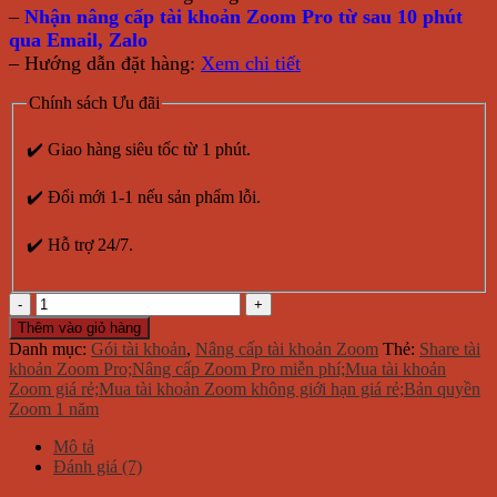
–
Nhận nâng cấp tài khoản Zoom Pro từ sau 10 phút
qua Email, Zalo
– Hướng dẫn đặt hàng:
Xem chi tiết
Chính sách Ưu đãi
✔️ Giao hàng siêu tốc từ 1 phút.
✔️ Đổi mới 1-1 nếu sản phẩm lỗi.
✔️ Hỗ trợ 24/7.
Nâng
cấp
Thêm vào giỏ hàng
tài
Danh mục:
Gói tài khoản
,
Nâng cấp tài khoản Zoom
Thẻ:
Share tài
khoản
khoản Zoom Pro;Nâng cấp Zoom Pro miễn phí;Mua tài khoản
Zoom
Zoom giá rẻ;Mua tài khoản Zoom không giới hạn giá rẻ;Bản quyền
Pro
Zoom 1 năm
bản
quyền
Mô tả
3
Đánh giá (7)
tháng