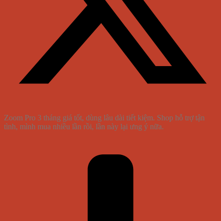
Zoom Pro 3 tháng giá tốt, dùng lâu dài tiết kiệm. Shop hỗ trợ tận
tình, mình mua nhiều lần rồi, lần này lại ưng ý nữa.