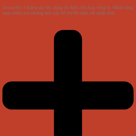
Zoom Pro 3 tháng giá tốt, dùng ổn định cho họp công ty. Mình từng
mua nhiều nơi nhưng bên này hỗ trợ tốt nhất, rất nhiệt tình.