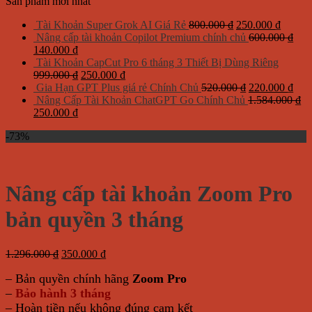
Sản phẩm mới nhất
Giá
Giá
Tài Khoản Super Grok AI Giá Rẻ
800.000
₫
250.000
₫
gốc
hiện
Nâng cấp tài khoản Copilot Premium chính chủ
600.000
₫
Giá
Giá
là:
tại
140.000
₫
gốc
hiện
800.000 ₫.
là:
Tài Khoản CapCut Pro 6 tháng 3 Thiết Bị Dùng Riêng
là:
tại
Giá
Giá
250.00
999.000
₫
250.000
₫
600.000 ₫.
là:
gốc
hiện
Giá
Giá
Gia Hạn GPT Plus giá rẻ Chính Chủ
520.000
₫
220.000
₫
140.000 ₫.
là:
tại
gốc
hiện
Nâng Cấp Tài Khoản ChatGPT Go Chính Chủ
1.584.000
₫
Giá
Giá
999.000 ₫.
là:
là:
tại
250.000
₫
gốc
hiện
250.000 ₫.
520.000 ₫.
là:
-73%
là:
tại
220.
1.584.000 ₫.
là:
250.000 ₫.
Nâng cấp tài khoản Zoom Pro
bản quyền 3 tháng
Giá
Giá
1.296.000
₫
350.000
₫
gốc
hiện
– Bản quyền chính hãng
Zoom Pro
là:
tại
1.296.000 ₫.
là:
–
Bảo hành 3 tháng
350.000 ₫.
– Hoàn tiền nếu không đúng cam kết