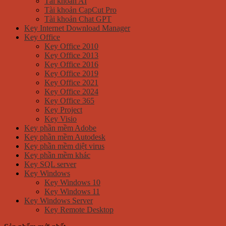
Tài khoản AI
Tài khoản CapCut Pro
Tài khoản Chat GPT
Key Internet Download Manager
Key Office
Key Office 2010
Key Office 2013
Key Office 2016
Key Office 2019
Key Office 2021
Key Office 2024
Key Office 365
Key Project
Key Visio
Key phần mềm Adobe
Key phần mềm Autodesk
Key phần mềm diệt virus
Key phần mềm khác
Key SQL server
Key Windows
Key Windows 10
Key Windows 11
Key Windows Server
Key Remote Desktop