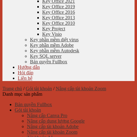
Key Office 2021
Key Office 2019
Key Office 2016
Key Office 2013
Key Office 2010
Key Project
Key Visio
Key phần mềm diệt virus
Key phần mềm Adobe
Key phần mềm Autodesk
Key SQL server
Bản quyền Fullbox
Hướng dẫn
Hỏi đáp
Liên hệ
Trang chủ
/
Gói tài khoản
/
Nâng cấp tài khoản Zoom
Danh mục sản phẩm
Bản quyền Fullbox
Gói tài khoản
Nâng cấp Canva Pro
Nâng cấp dung lượng Google
Nâng cấp tài khoản Adobe
Nâng cấp tài khoản Zoom